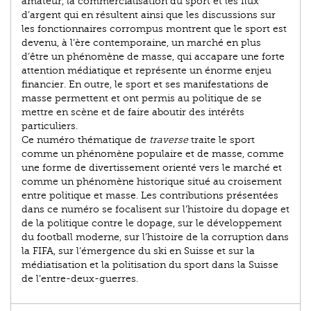
amateur, la commercialisation du sport et les flux
d’argent qui en résultent ainsi que les discussions sur
les fonctionnaires corrompus montrent que le sport est
devenu, à l’ère contemporaine, un marché en plus
d’être un phénomène de masse, qui accapare une forte
attention médiatique et représente un énorme enjeu
financier. En outre, le sport et ses manifestations de
masse permettent et ont permis au politique de se
mettre en scène et de faire aboutir des intérêts
particuliers.
Ce numéro thématique de
traverse
traite le sport
comme un phénomène populaire et de masse, comme
une forme de divertissement orienté vers le marché et
comme un phénomène historique situé au croisement
entre politique et masse. Les contributions présentées
dans ce numéro se focalisent sur l’histoire du dopage et
de la politique contre le dopage, sur le développement
du football moderne, sur l’histoire de la corruption dans
la FIFA, sur l’émergence du ski en Suisse et sur la
médiatisation et la politisation du sport dans la Suisse
de l’entre-deux-guerres.