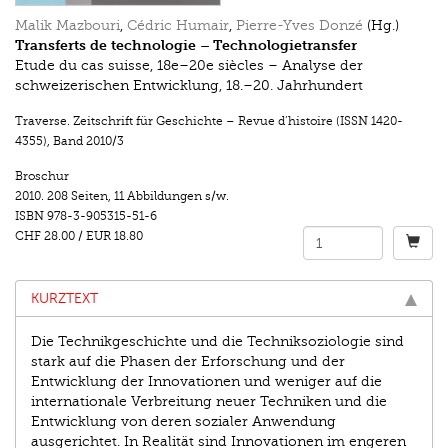
Malik Mazbouri
,
Cédric Humair
,
Pierre-Yves Donzé
(Hg.)
Transferts de technologie – Technologietransfer
Etude du cas suisse, 18e–20e siècles – Analyse der
schweizerischen Entwicklung, 18.–20. Jahrhundert
Traverse. Zeitschrift für Geschichte – Revue d’histoire (ISSN 1420-
4355)
,
Band 2010/3
Broschur
2010.
208 Seiten
,
11 Abbildungen s/w.
ISBN
978-3-905315-51-6
CHF 28.00
/
EUR 18.80
KURZTEXT
Die Technikgeschichte und die Techniksoziologie sind
stark auf die Phasen der Erforschung und der
Entwicklung der Innovationen und weniger auf die
internationale Verbreitung neuer Techniken und die
Entwicklung von deren sozialer Anwendung
ausgerichtet. In Realität sind Innovationen im engeren