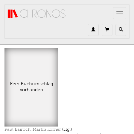
Direkt zum Inhalt
Toggle
navigat
Kein Buchumschlag
vorhanden
Paul Bairoch
,
Martin Körner
(Hg.)