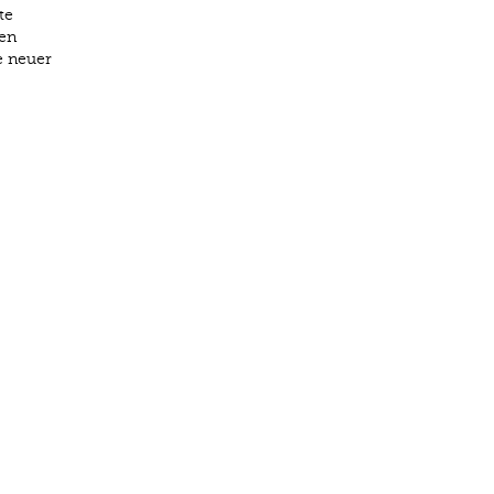
te
gen
e neuer