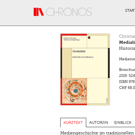
Direkt zum Inhalt
STAR
Christi
Mediali
Histori
Medienwa
Broschu
2019.
524
ISBN
978
CHF 68.0
KURZTEXT
AUTOR/IN
EINBLICK
Mediengeschichte im traditionellen 