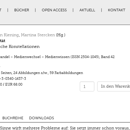
T
BÜCHER
OPEN ACCESS
AKTUELL
KONTAKT
an Kiening
,
Martina Stercken
(Hg.)
tät
sche Konstellationen
ndel – Medienwechsel – Medienwissen (ISSN 2504-1045)
,
Band 42
r
 Seiten
,
24 Abbildungen s/w.
,
59 Farbabbildungen
-3-0340-1437-3
0
/
EUR 68.00
In den Warenk
BUCHREIHE
DOWNLOADS
Sinne wirft mehrere Probleme auf: Sie setzt immer schon voraus,