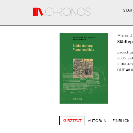
Direkt zum Inhalt
STAR
Hans-J
Städtep
Broschu
2006.
224
ISBN
978
CHF 48.0
KURZTEXT
AUTOR/IN
EINBLICK