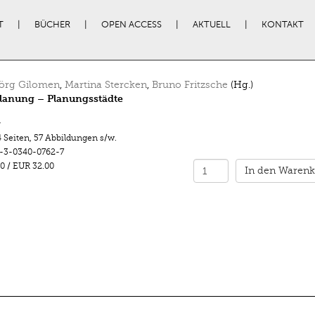
T
BÜCHER
OPEN ACCESS
AKTUELL
KONTAKT
örg Gilomen
,
Martina Stercken
,
Bruno Fritzsche
(Hg.)
lanung – Planungsstädte
r
 Seiten
,
57 Abbildungen s/w.
-3-0340-0762-7
0
/
EUR 32.00
In den Warenk