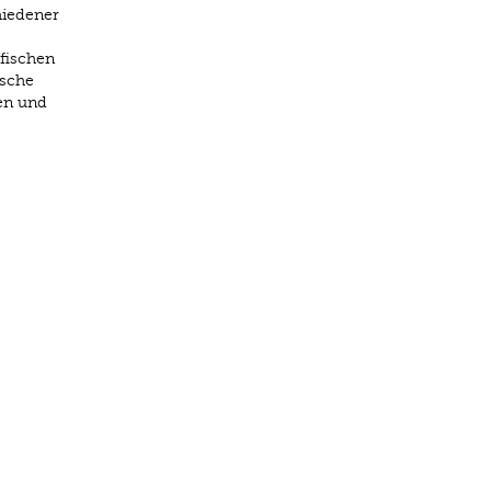
hiedener
fischen
ische
gen und