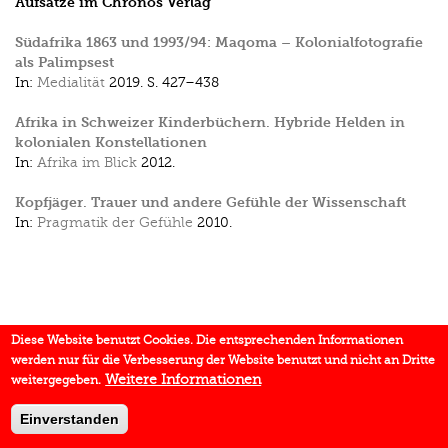
Aufsätze im Chronos Verlag
Südafrika 1863 und 1993/94: Maqoma – Kolonialfotografie
als Palimpsest
In:
Medialität
2019.
S. 427–438
Afrika in Schweizer Kinderbüchern. Hybride Helden in
kolonialen Konstellationen
In:
Afrika im Blick
2012.
Kopfjäger. Trauer und andere Gefühle der Wissenschaft
In:
Pragmatik der Gefühle
2010.
Diese Website benutzt Cookies. Die entsprechenden Informationen
werden nur für die Verbesserung der Website benutzt und nicht an Dritte
Weitere Informationen
weitergegeben.
Einverstanden