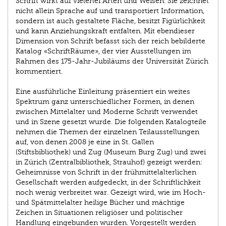
Schrift wirkt auf vielerlei Arten und Weisen. Sie zeichnet
nicht allein Sprache auf und transportiert Information,
sondern ist auch gestaltete Fläche, besitzt Figürlichkeit
und kann Anziehungskraft entfalten. Mit ebendieser
Dimension von Schrift befasst sich der reich bebilderte
Katalog «SchriftRäume», der vier Ausstellungen im
Rahmen des 175-Jahr-Jubiläums der Universität Zürich
kommentiert.
Eine ausführliche Einleitung präsentiert ein weites
Spektrum ganz unterschiedlicher Formen, in denen
zwischen Mittelalter und Moderne Schrift verwendet
und in Szene gesetzt wurde. Die folgenden Katalogteile
nehmen die Themen der einzelnen Teilausstellungen
auf, von denen 2008 je eine in St. Gallen
(Stiftsbibliothek) und Zug (Museum Burg Zug) und zwei
in Zürich (Zentral­bibliothek, Strauhof) gezeigt werden:
Geheimnisse von Schrift in der frühmittelalterlichen
Gesellschaft werden aufgedeckt, in der Schriftlichkeit
noch wenig verbreitet war. Gezeigt wird, wie im Hoch-
und Spätmittelalter heilige Bücher und mächtige
Zeichen in Situationen religiöser und politischer
Handlung eingebunden wurden. Vorgestellt werden