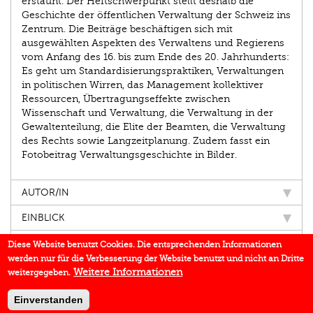
erstaunt. Der Heftschwerpunkt stellt deshalb die
Geschichte der öffentlichen Verwaltung der Schweiz ins
Zentrum. Die Beiträge beschäftigen sich mit
ausgewählten Aspekten des Verwaltens und Regierens
vom Anfang des 16. bis zum Ende des 20. Jahrhunderts:
Es geht um Standardisierungspraktiken, Verwaltungen
in politischen Wirren, das Management kollektiver
Ressourcen, Übertragungseffekte zwischen
Wissenschaft und Verwaltung, die Verwaltung in der
Gewaltenteilung, die Elite der Beamten, die Verwaltung
des Rechts sowie Langzeitplanung. Zudem fasst ein
Fotobeitrag Verwaltungsgeschichte in Bilder.
AUTOR/IN
EINBLICK
IN DEN MEDIEN
Diese Website benutzt Cookies. Die entsprechenden Informationen
werden nur für die Verbesserung der Website benutzt und nicht an Dritte
BUCHREIHE
Weitere Informationen
weitergegeben.
DOWNLOADS
Einverstanden