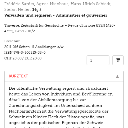
Frédéric Sardet
,
Agnes Nienhaus
,
Hans-Ulrich Schiedt
,
Stefan Nellen
(Hg.)
Verwalten und regieren - Administrer et gouverner
Traverse. Zeitschrift für Geschichte – Revue d’histoire (ISSN 1420-
4355)
,
Band 2011/2
Broschur
2011.
216 Seiten
,
11 Abbildungen s/w.
ISBN
978-3-905315-53-0
CHF 28.00
/
EUR 20.00
KURZTEXT
Die öffentliche Verwaltung regiert und strukturiert
heute das Leben von Individuen und Bevölkerung en
détail, von der Abfallentsorgung bis zur
Zurechnungsfähigkeit. Im Unterschied zu ihren
Nachbarländern ist die Verwaltungsgeschichte der
Schweiz ein blinder Fleck der Historiografie, was
angesichts der politischen Eigenart der Schweiz