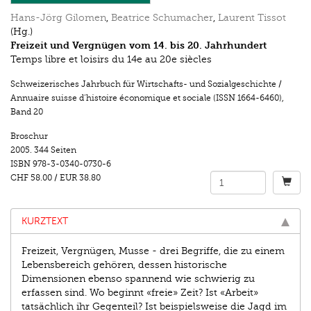
Hans-Jörg Gilomen
,
Beatrice Schumacher
,
Laurent Tissot
(Hg.)
Freizeit und Vergnügen vom 14. bis 20. Jahrhundert
Temps libre et loisirs du 14e au 20e siècles
Schweizerisches Jahrbuch für Wirtschafts- und Sozialgeschichte /
Annuaire suisse d’histoire économique et sociale (ISSN 1664-6460)
,
Band 20
Broschur
2005.
344 Seiten
ISBN
978-3-0340-0730-6
CHF 58.00
/
EUR 38.80
KURZTEXT
Freizeit, Vergnügen, Musse - drei Begriffe, die zu einem
Lebensbereich gehören, dessen historische
Dimensionen ebenso spannend wie schwierig zu
erfassen sind. Wo beginnt «freie» Zeit? Ist «Arbeit»
tatsächlich ihr Gegenteil? Ist beispielsweise die Jagd im