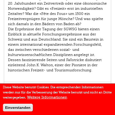
20. Jahrhundert ein Zeitvertreib oder eine ökonomische
Notwendigkeit? Gibt es «Freizeit» erst im industriellen
Zeitalter? War die «Fête des Fous» um 1500 ein
Freizeitvergnügen für junge Mönche? Und was spielte
sich damals in den Bädern von Baden ab?
Die Ergebnisse der Tagung der SGWSG bieten einen
Einblick in aktuelle Forschungsergebnisse aus der
Schweiz und aus Deutschland. Sie sind ein Baustein in
einem international expandierenden Forschungsfeld,
das zwischen verschiedenen sozial- und
kulturwissenschaftlichen Disziplinen angelegt ist.
Dessen faszinierende Seiten und Fallstricke diskutiert
einleitend John K. Walton, einer der Pioniere in der
historischen Freizeit- und Tourismusforschung.
AUTOR/IN
Diese Website benutzt Cookies. Die entsprechenden Informationen
werden nur für die Verbesserung der Website benutzt und nicht an Dritte
EINBLICK
Weitere Informationen
weitergegeben.
BUCHREIHE
Einverstanden