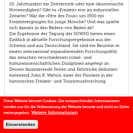
20. Jahrhundert ein Zeitvertreib oder eine ökonomische
Notwendigkeit? Gibt es «Freizeit» erst im industriellen
Zeitalter? War die «Fête des Fous» um 1500 ein
Freizeitvergnügen für junge Mönche? Und was spielte
sich damals in den Bädern von Baden ab?
Die Ergebnisse der Tagung der SGWSG bieten einen
Einblick in aktuelle Forschungsergebnisse aus der
Schweiz und aus Deutschland. Sie sind ein Baustein in
einem international expandierenden Forschungsfeld,
das zwischen verschiedenen sozial- und
kulturwissenschaftlichen Disziplinen angelegt ist.
Dessen faszinierende Seiten und Fallstricke diskutiert
einleitend John K. Walton, einer der Pioniere in der
historischen Freizeit- und Tourismusforschung.
AUTOR/IN
Diese Website benutzt Cookies. Die entsprechenden Informationen
werden nur für die Verbesserung der Website benutzt und nicht an Dritte
EINBLICK
Weitere Informationen
weitergegeben.
BUCHREIHE
Einverstanden