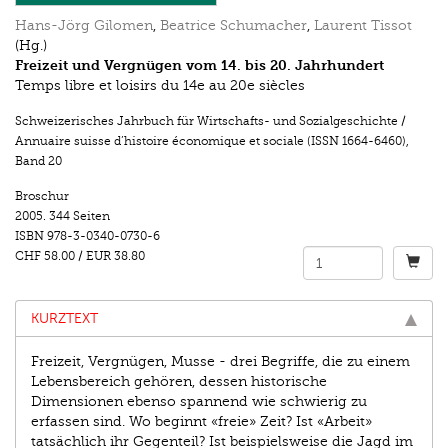
Hans-Jörg Gilomen
,
Beatrice Schumacher
,
Laurent Tissot
(Hg.)
Freizeit und Vergnügen vom 14. bis 20. Jahrhundert
Temps libre et loisirs du 14e au 20e siècles
Schweizerisches Jahrbuch für Wirtschafts- und Sozialgeschichte /
Annuaire suisse d’histoire économique et sociale (ISSN 1664-6460)
,
Band 20
Broschur
2005.
344 Seiten
ISBN
978-3-0340-0730-6
CHF 58.00
/
EUR 38.80
KURZTEXT
Freizeit, Vergnügen, Musse - drei Begriffe, die zu einem
Lebensbereich gehören, dessen historische
Dimensionen ebenso spannend wie schwierig zu
erfassen sind. Wo beginnt «freie» Zeit? Ist «Arbeit»
tatsächlich ihr Gegenteil? Ist beispielsweise die Jagd im