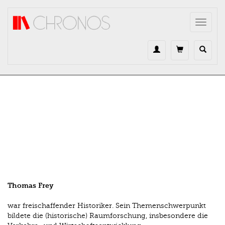
Direkt zum Inhalt
Toggle
navigat
Thomas Frey
war freischaffender Historiker. Sein Themenschwerpunkt
bildete die (historische) Raumforschung, insbesondere die