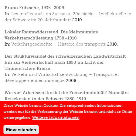
Bruno Fritzsche, 1935–2009
In:
Les intellectuels en Suisse au 20e siècle – Intellektuelle in
der Schweiz im 20. Jahrhundert
2010.
Lokaler Raumwiderstand. Die kleinräumige
Verkehrserschliessung 1750–1910
In:
Verkehrsgeschichte – Histoire des transports
2010.
Der Strukturwandel der schweizerischen Landwirtschaft
hin zur Viehwirtschaft nach 1850 im Licht der
Thünen'schen Kreise
In:
Verkehr und Wirtschaftsentwicklung – Transport et
développement économique
2008.
Wie viel Arbeitszeit kostet die Freizeitmobilität? Monetäre
Reisekosten in der Schweiz 1850-1910
In:
Freizeit und Vergnügen vom 14. bis 20. Jahrhundert
2005.
Diese Website benutzt Cookies. Die entsprechenden Informationen
werden nur für die Verbesserung der Website benutzt und nicht an Dritte
Die internationale Erreichbarkeit von Schweizer
Weitere Informationen
weitergegeben.
Tourismuszentren 1850–1930 am Beispiel der Rigi
In:
Die Internationalität der Eisenbahn 1850–1970
2003.
Einverstanden