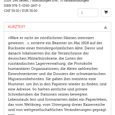
2026.
244 Seiten
,
7 Abbildungen s/w.
,
70 Farbabbildungen
ISBN
978-3-0340-1847-0
CHF 38.00
/
EUR 38.00
KURZTEXT
«Wäre er nicht im nördlichsten Sibirien interniert
gewesen …», notierte ein ­Beamter im Mai 1928 auf der
Rückseite einer fremdenpolizeilichen Akte. Davor und
danach lokalisierten ihn die Verzeichnisse der
deutschen Militärbürokratie, die Listen der
russländischen Lagerverwaltung, die Protokolle
humanitärer Organisationen, die Akten zahlreicher
Einwohnerämter und die Dossiers der schweizerischen
Migrations­behörden. Sie gaben ihm meistens eine
Nummer, um ihn in den Papieren wieder zu finden, und
eine Adresse. So hielten amtliche und private
Schreibstuben die Stationen seines bewegten
Lebenslaufs fest und formatierten dabei ein Papierleben,
das vom Weltkrieg, vom Untergang dreier Kaiserreiche
und von weltgesellschaftlichen Veränderungen geprägt
war.