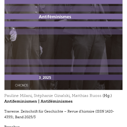
Pauline Milani
,
Stéphanie Ginalski
,
Matthias Ruoss
(Hg.)
Antifeminismen | Antiféminismes
Traverse. Zeitschrift für Geschichte – Revue d’histoire (ISSN 1420-
4355)
,
Band 2025/3
Broschur