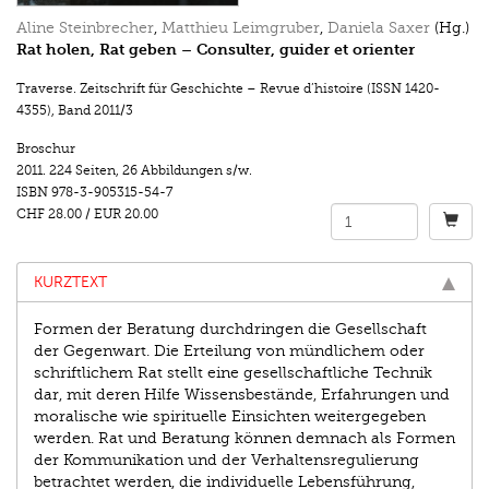
Aline Steinbrecher
,
Matthieu Leimgruber
,
Daniela Saxer
(Hg.)
Rat holen, Rat geben – Consulter, guider et orienter
Traverse. Zeitschrift für Geschichte – Revue d’histoire (ISSN 1420-
4355)
,
Band 2011/3
Broschur
2011.
224 Seiten
,
26 Abbildungen s/w.
ISBN
978-3-905315-54-7
CHF 28.00
/
EUR 20.00
KURZTEXT
Formen der Beratung durchdringen die Gesellschaft
der Gegenwart. Die Erteilung von mündlichem oder
schriftlichem Rat stellt eine gesellschaftliche Technik
dar, mit deren Hilfe Wissensbestände, Erfahrungen und
moralische wie spirituelle Einsichten weitergegeben
werden. Rat und Beratung können demnach als Formen
der Kommunikation und der Verhaltensregulierung
betrachtet werden, die individuelle Lebensführung,