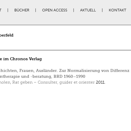
T
BÜCHER
OPEN ACCESS
AKTUELL
KONTAKT
berfeld
e im Chronos Verlag
hichten, Frauen, Ausländer. Zur Normalisierung von Differenz 
entherapie und -beratung, BRD 1960–1990
holen, Rat geben – Consulter, guider et orienter
2011.