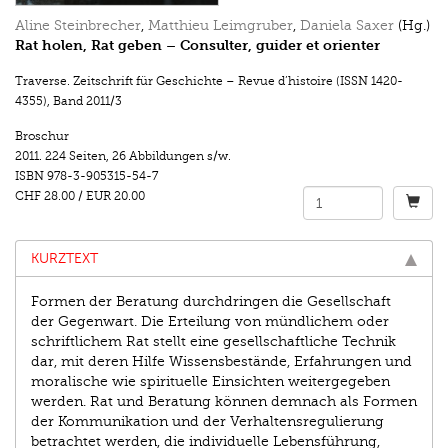
Aline Steinbrecher
,
Matthieu Leimgruber
,
Daniela Saxer
(Hg.)
Rat holen, Rat geben – Consulter, guider et orienter
Traverse. Zeitschrift für Geschichte – Revue d’histoire (ISSN 1420-
4355)
,
Band 2011/3
Broschur
2011.
224 Seiten
,
26 Abbildungen s/w.
ISBN
978-3-905315-54-7
CHF 28.00
/
EUR 20.00
KURZTEXT
Formen der Beratung durchdringen die Gesellschaft
der Gegenwart. Die Erteilung von mündlichem oder
schriftlichem Rat stellt eine gesellschaftliche Technik
dar, mit deren Hilfe Wissensbestände, Erfahrungen und
moralische wie spirituelle Einsichten weitergegeben
werden. Rat und Beratung können demnach als Formen
der Kommunikation und der Verhaltensregulierung
betrachtet werden, die individuelle Lebensführung,