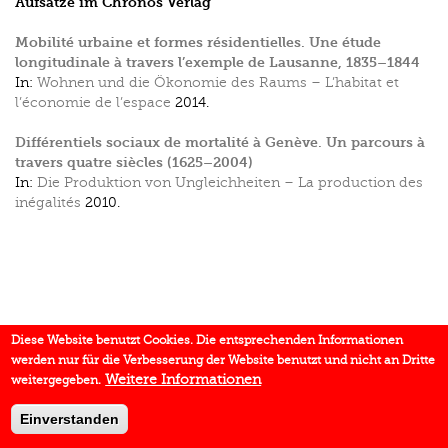
Aufsätze im Chronos Verlag
Mobilité urbaine et formes résidentielles. Une étude
longitudinale à travers l’exemple de Lausanne, 1835–1844
In:
Wohnen und die Ökonomie des Raums – L’habitat et
l’économie de l’espace
2014.
Différentiels sociaux de mortalité à Genève. Un parcours à
travers quatre siècles (1625–2004)
In:
Die Produktion von Ungleichheiten – La production des
inégalités
2010.
Diese Website benutzt Cookies. Die entsprechenden Informationen
werden nur für die Verbesserung der Website benutzt und nicht an Dritte
Weitere Informationen
weitergegeben.
Einverstanden