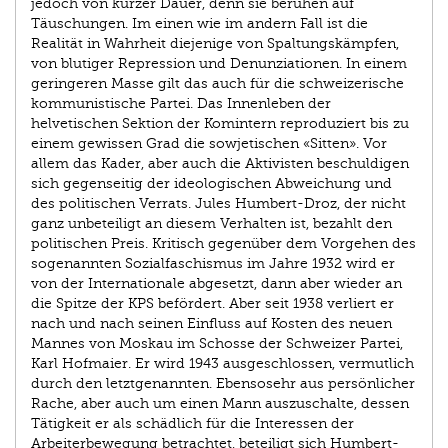
jedoch von kurzer Dauer, denn sie beruhen auf
Täuschungen. Im einen wie im andern Fall ist die
Realität in Wahrheit diejenige von Spaltungskämpfen,
von blutiger Repression und Denunziationen. In einem
geringeren Masse gilt das auch für die schweizerische
kommunistische Partei. Das Innenleben der
helvetischen Sektion der Komintern reproduziert bis zu
einem gewissen Grad die sowjetischen «Sitten». Vor
allem das Kader, aber auch die Aktivisten beschuldigen
sich gegenseitig der ideologischen Abweichung und
des politischen Verrats. Jules Humbert-Droz, der nicht
ganz unbeteiligt an diesem Verhalten ist, bezahlt den
politischen Preis. Kritisch gegenüber dem Vorgehen des
sogenannten Sozialfaschismus im Jahre 1932 wird er
von der Internationale abgesetzt, dann aber wieder an
die Spitze der KPS befördert. Aber seit 1938 verliert er
nach und nach seinen Einfluss auf Kosten des neuen
Mannes von Moskau im Schosse der Schweizer Partei,
Karl Hofmaier. Er wird 1943 ausgeschlossen, vermutlich
durch den letztgenannten. Ebensosehr aus persönlicher
Rache, aber auch um einen Mann auszuschalte, dessen
Tätigkeit er als schädlich für die Interessen der
Arbeiterbewegung betrachtet, beteiligt sich Humbert-