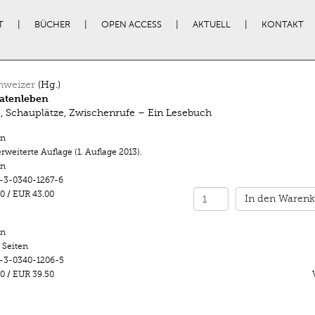
T
BÜCHER
OPEN ACCESS
AKTUELL
KONTAKT
hweizer
(Hg.)
atenleben
, Schauplätze, Zwischenrufe – Ein Lesebuch
n
 erweiterte Auflage (1. Auflage 2013).
en
-3-0340-1267-6
0
/
EUR 43.00
In den Warenk
n
 Seiten
-3-0340-1206-5
0
/
EUR 39.50