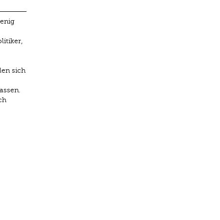
wenig
itiker,
len sich
assen.
ch