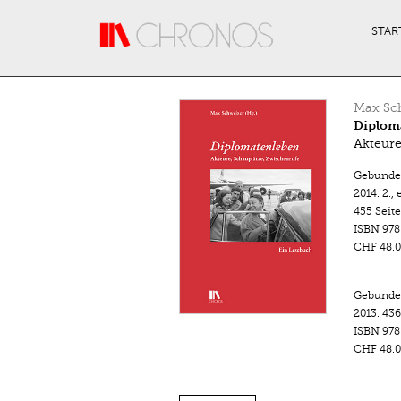
Direkt zum Inhalt
STAR
Max Sc
Diplom
Akteure
Gebunde
2014.
2.,
455 Seit
ISBN
978
CHF 48.0
Gebunde
2013.
436
ISBN
978
CHF 48.0