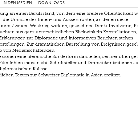
IN DEN MEDIEN
DOWNLOADS
ung an einen Berufsstand, von dem eine breitere Öffentlichkeit 
en die Umrisse der Innen- und Aussenfronten, an denen diese
 dem Zweiten Weltkrieg wirkten, gezeichnet. Direkt Involvierte, Pol
uchten aus ganz unterschiedlichen Blickwinkeln Konstellationen,
Erklärungen zur Diplomatie und informativen Berichten stehen
rstellungen. Zur dramatischen Darstellung von Ereignissen gesel
rab von Medienschaffenden.
ionen eine literarische Sonderform darstellen, sei hier offen gel
ilm fehlen indes nicht: Schriftsteller und Dramatiker bedienen si
diplomatischen Kulisse.
lichen Texten zur Schweizer Diplomatie in Asien ergänzt.