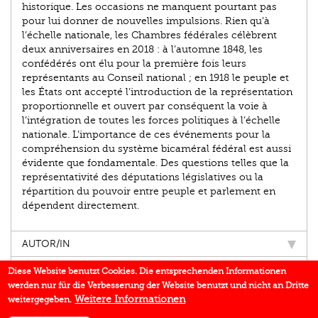
historique. Les occasions ne manquent pourtant pas
pour lui donner de nouvelles impulsions. Rien qu’à
l’échelle nationale, les Chambres fédérales célèbrent
deux anniversaires en 2018 : à l’automne 1848, les
confédérés ont élu pour la première fois leurs
représentants au Conseil national ; en 1918 le peuple et
les États ont accepté l’introduction de la représentation
proportionnelle et ouvert par conséquent la voie à
l’intégration de toutes les forces politiques à l’échelle
nationale. L’importance de ces événements pour la
compréhension du système bicaméral fédéral est aussi
évidente que fondamentale. Des questions telles que la
représentativité des députations législatives ou la
répartition du pouvoir entre peuple et parlement en
dépendent directement.
AUTOR/IN
EINBLICK
Diese Website benutzt Cookies. Die entsprechenden Informationen
werden nur für die Verbesserung der Website benutzt und nicht an Dritte
BUCHREIHE
Weitere Informationen
weitergegeben.