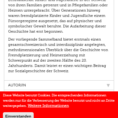
von ihren Familien getrennt und in Pflegefamilien oder
Heimen untergebracht. Über Generationen hinweg
waren fremdplatzierte Kinder und Jugendliche einem
Fürsorgeregime ausgesetzt, das auf physischer und
symbolischer Gewalt beruhte. Die Aufarbeitung dieser
Geschichte hat erst begonnen.
Der vorliegende Sammelband bietet erstmals einen
gesamtschweizerisch und interdisziplinär angelegten,
mehrdimensionalen Überblick über die Geschichte von
Fremdplatzierung und Heimerziehung mit
Schwerpunkt auf der zweiten Hälfte des 20.
Jahrhunderts. Damit leistet er einen wichtigen Beitrag
zur Sozialgeschichte der Schweiz.
AUTOR/IN
EINBLICK
Diese Website benutzt Cookies. Die entsprechenden Informationen
werden nur für die Verbesserung der Website benutzt und nicht an Dritte
IN DEN MEDIEN
Weitere Informationen
weitergegeben.
DOWNLOADS
Einverstanden