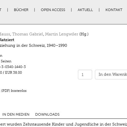
T
BÜCHER
OPEN ACCESS
AKTUELL
KONTAKT
Hauss
,
Thomas Gabriel
,
Martin Lengwiler
(Hg.)
atziert
iehung in der Schweiz, 1940–1990
n
 Seiten
-3-0340-1440-3
0
/
EUR 38.00
In den Warenk
 (PDF) kostenlos
IN DEN MEDIEN
DOWNLOADS
ert wurden Zehntausende Kinder und Jugendliche in der Schwei