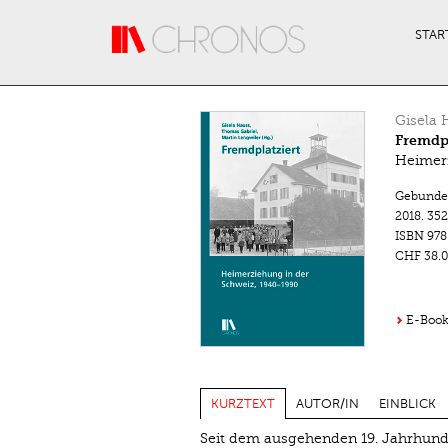
Direkt zum Inhalt
STAR
Gisela 
Fremdpl
Heimerz
Gebunde
2018.
352
ISBN
978
CHF 38.0
E-Book
KURZTEXT
AUTOR/IN
EINBLICK
Seit dem ausgehenden 19. Jahrhund