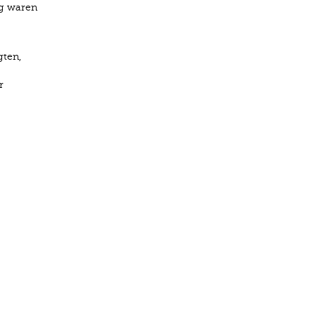
eg waren
gten,
r