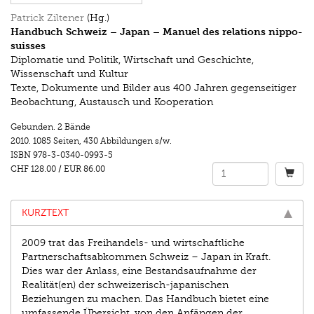
Patrick Ziltener
(Hg.)
Handbuch Schweiz – Japan – Manuel des relations nippo-
suisses
Diplomatie und Politik, Wirtschaft und Geschichte,
Wissenschaft und Kultur
Texte, Dokumente und Bilder aus 400 Jahren gegenseitiger
Beobachtung, Austausch und Kooperation
Gebunden. 2 Bände
2010.
1085 Seiten
,
430 Abbildungen s/w.
ISBN
978-3-0340-0993-5
CHF 128.00
/
EUR 86.00
KURZTEXT
2009 trat das Freihandels- und wirtschaftliche
Partnerschaftsabkommen Schweiz – Japan in Kraft.
Dies war der Anlass, eine Bestandsaufnahme der
Realität(en) der schweizerisch-japanischen
Beziehungen zu machen. Das Handbuch bietet eine
umfassende Übersicht, von den Anfängen der