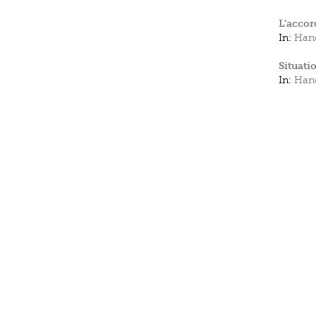
L’accor
In:
Hand
Situati
In:
Hand