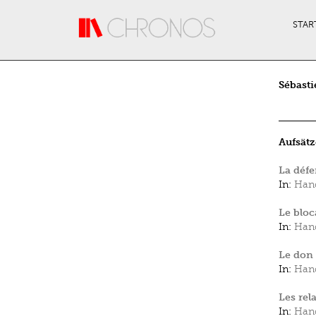
Direkt zum Inhalt
STAR
Sébast
Aufsätz
La défe
In:
Hand
Le bloc
In:
Hand
Le don 
In:
Hand
Les rel
In:
Hand