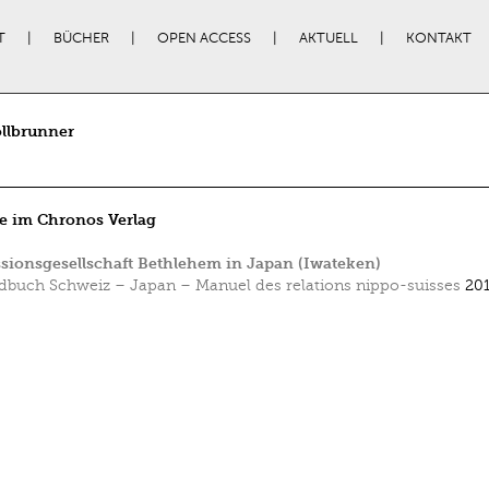
T
BÜCHER
OPEN ACCESS
AKTUELL
KONTAKT
ollbrunner
e im Chronos Verlag
sionsgesellschaft Bethlehem in Japan (Iwateken)
buch Schweiz – Japan – Manuel des relations nippo-suisses
201