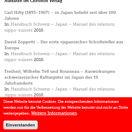
Aufsätze im Chronos Verlag
Carl Hilty (1833–1907) – in Japan beliebt seit über 100
Jahren
In:
Handbuch Schweiz – Japan – Manuel des relations
nippo-suisses
2010.
David Zoppetti – Der erste «japanische» Schriftsteller aus
Europa
In:
Handbuch Schweiz – Japan – Manuel des relations
nippo-suisses
2010.
Freiheit, Wilhelm Tell und Rousseau – Auswirkungen
schweizerischer Kulturgüter im Japan des 19.
Jahrhunderts
In:
Handbuch Schweiz – Japan – Manuel des relations
nippo-suisses
2010.
Diese Website benutzt Cookies. Die entsprechenden Informationen
Henri-Frédéric Amiel (1821–1881) – Begleiter auf dem
werden nur für die Verbesserung der Website benutzt und nicht an Dritte
Wege der inneren Beschauung
Weitere Informationen
weitergegeben.
In:
Handbuch Schweiz – Japan – Manuel des relations
nippo-suisses
2010.
Einverstanden