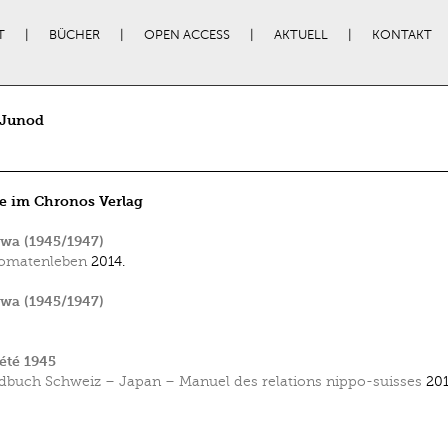
T
BÜCHER
OPEN ACCESS
AKTUELL
KONTAKT
 Junod
e im Chronos Verlag
wa (1945/1947)
omatenleben
2014.
wa (1945/1947)
été 1945
buch Schweiz – Japan – Manuel des relations nippo-suisses
201