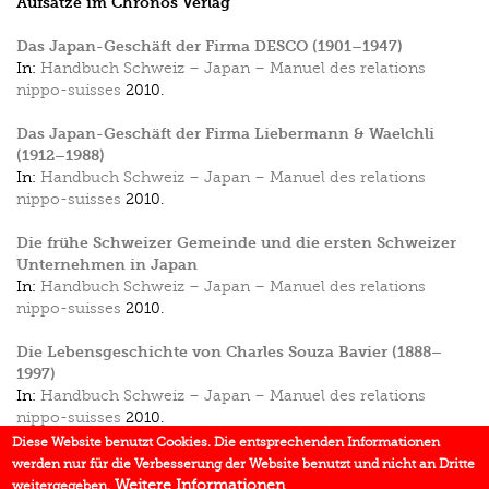
Aufsätze im Chronos Verlag
Das Japan-Geschäft der Firma DESCO (1901–1947)
In:
Handbuch Schweiz – Japan – Manuel des relations
nippo-suisses
2010.
Das Japan-Geschäft der Firma Liebermann & Waelchli
(1912–1988)
In:
Handbuch Schweiz – Japan – Manuel des relations
nippo-suisses
2010.
Die frühe Schweizer Gemeinde und die ersten Schweizer
Unternehmen in Japan
In:
Handbuch Schweiz – Japan – Manuel des relations
nippo-suisses
2010.
Die Lebensgeschichte von Charles Souza Bavier (1888–
1997)
In:
Handbuch Schweiz – Japan – Manuel des relations
nippo-suisses
2010.
Diese Website benutzt Cookies. Die entsprechenden Informationen
Julius Müller (1886–1970) und das Japan-Geschäft der
werden nur für die Verbesserung der Website benutzt und nicht an Dritte
UHAG (1927–1988)
Weitere Informationen
weitergegeben.