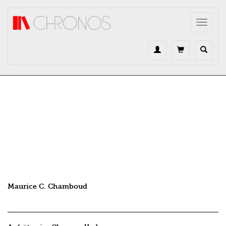
Direkt zum Inhalt
Toggle
navigat
Maurice C. Chamboud