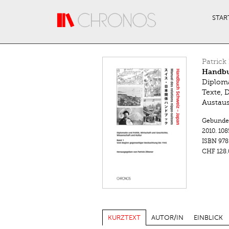
Direkt zum Inhalt
STAR
Patrick 
Handbu
Diploma
Texte, 
Austaus
Gebunde
2010.
108
ISBN
978
CHF 128.
KURZTEXT
AUTOR/IN
EINBLICK