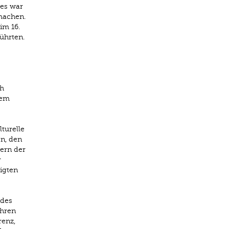
ies war
machen.
im 16.
ührten.
ch
lem
turelle
n, den
ern der
r
igten
 des
ahren
renz,