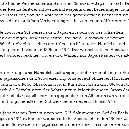
tschaftliche Partnerschaftsabkommen Schweiz – Japan in Kraft. D
der Realität(en) der schweizerisch-japanischen Beziehungen zu 
de Übersicht, von den Anfängen der gegenseitigen Beobachtung 
zwischenstaatlichen Verhandlungen, die zum neuen Abkommen f
te zwischen Schweizern und Japanern noch vor der offiziellen
en der jungen Bundesregierung und dem Tokugawa-Shogunat
864 der Abschluss eines der frühesten bilateralen Handels- und
folgt von Revisionen 1896 und 1911. Der wirtschaftliche Austaus
iert wurden Textilien, Uhren und Waffen, aus Japan kamen vor al
r Verträge und Handelsbeziehungen, sondern vor allem interkul
r japanischen und Schweizer Diplomaten auf offiziellen Missione
ohama und Kobe, Missionaren und Künstlern bis zu den Globetrott
 Auch die Beziehungen der Schweiz zum kriegführenden Japan de
hrlich dargestellt, von den gegenüber den Alliierten zäh verteid
rmittlungsdiensten der Schweiz beim Friedensschluss 1945.
-japanischen Beziehungen seit 1945 dokumentiert. Auf der Basis
s von 1911 nahm der wirtschaftliche Austausch in den 1960er-J
traten Schweizer und japanische Unternehmen in scharfe Konkur