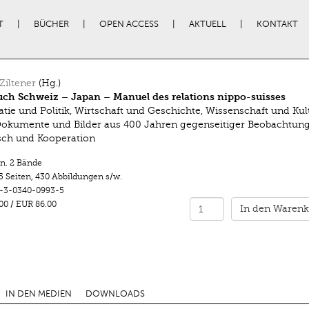
T
BÜCHER
OPEN ACCESS
AKTUELL
KONTAKT
Ziltener
(Hg.)
ch Schweiz – Japan – Manuel des relations nippo-suisses
tie und Politik, Wirtschaft und Geschichte, Wissenschaft und Kul
Dokumente und Bilder aus 400 Jahren gegenseitiger Beobachtung
ch und Kooperation
n. 2 Bände
5 Seiten
,
430 Abbildungen s/w.
-3-0340-0993-5
00
/
EUR 86.00
In den Warenk
IN DEN MEDIEN
DOWNLOADS