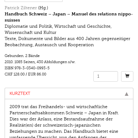
Patrick Ziltener
(Hg.)
Handbuch Schweiz – Japan – Manuel des relations nippo-
suisses
Diplomatie und Politik, Wirtschaft und Geschichte,
Wissenschaft und Kultur
Texte, Dokumente und Bilder aus 400 Jahren gegenseitiger
Beobachtung, Austausch und Kooperation
Gebunden. 2 Bände
2010.
1085 Seiten
,
430 Abbildungen s/w.
ISBN
978-3-0340-0993-5
CHF 128.00
/
EUR 86.00
KURZTEXT
2009 trat das Freihandels- und wirtschaftliche
Partnerschaftsabkommen Schweiz – Japan in Kraft.
Dies war der Anlass, eine Bestandsaufnahme der
Realität(en) der schweizerisch-japanischen
Beziehungen zu machen. Das Handbuch bietet eine
umfassende Übersicht, von den Anfängen der