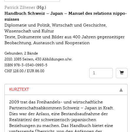
Patrick Ziltener
(Hg.)
Handbuch Schweiz – Japan – Manuel des relations nippo-
suisses
Diplomatie und Politik, Wirtschaft und Geschichte,
Wissenschaft und Kultur
Texte, Dokumente und Bilder aus 400 Jahren gegenseitiger
Beobachtung, Austausch und Kooperation
Gebunden. 2 Bände
2010.
1085 Seiten
,
430 Abbildungen s/w.
ISBN
978-3-0340-0993-5
CHF 128.00
/
EUR 86.00
KURZTEXT
2009 trat das Freihandels- und wirtschaftliche
Partnerschaftsabkommen Schweiz – Japan in Kraft.
Dies war der Anlass, eine Bestandsaufnahme der
Realität(en) der schweizerisch-japanischen
Beziehungen zu machen. Das Handbuch bietet eine
umfassende Übersicht, von den Anfängen der