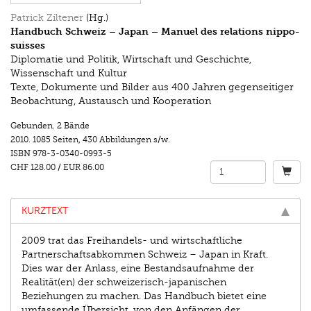
Patrick Ziltener
(Hg.)
Handbuch Schweiz – Japan – Manuel des relations nippo-
suisses
Diplomatie und Politik, Wirtschaft und Geschichte,
Wissenschaft und Kultur
Texte, Dokumente und Bilder aus 400 Jahren gegenseitiger
Beobachtung, Austausch und Kooperation
Gebunden. 2 Bände
2010.
1085 Seiten
,
430 Abbildungen s/w.
ISBN
978-3-0340-0993-5
CHF 128.00
/
EUR 86.00
KURZTEXT
2009 trat das Freihandels- und wirtschaftliche
Partnerschaftsabkommen Schweiz – Japan in Kraft.
Dies war der Anlass, eine Bestandsaufnahme der
Realität(en) der schweizerisch-japanischen
Beziehungen zu machen. Das Handbuch bietet eine
umfassende Übersicht, von den Anfängen der