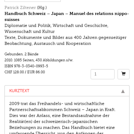
Patrick Ziltener
(Hg.)
Handbuch Schweiz – Japan – Manuel des relations nippo-
suisses
Diplomatie und Politik, Wirtschaft und Geschichte,
Wissenschaft und Kultur
Texte, Dokumente und Bilder aus 400 Jahren gegenseitiger
Beobachtung, Austausch und Kooperation
Gebunden. 2 Bände
2010.
1085 Seiten
,
430 Abbildungen s/w.
ISBN
978-3-0340-0993-5
CHF 128.00
/
EUR 86.00
KURZTEXT
2009 trat das Freihandels- und wirtschaftliche
Partnerschaftsabkommen Schweiz – Japan in Kraft.
Dies war der Anlass, eine Bestandsaufnahme der
Realität(en) der schweizerisch-japanischen
Beziehungen zu machen. Das Handbuch bietet eine
umfassende Übersicht, von den Anfängen der