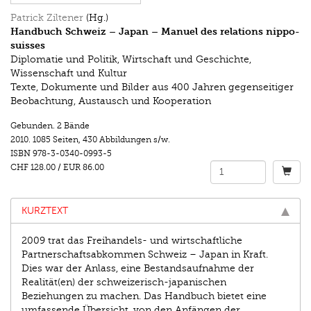
Patrick Ziltener
(Hg.)
Handbuch Schweiz – Japan – Manuel des relations nippo-
suisses
Diplomatie und Politik, Wirtschaft und Geschichte,
Wissenschaft und Kultur
Texte, Dokumente und Bilder aus 400 Jahren gegenseitiger
Beobachtung, Austausch und Kooperation
Gebunden. 2 Bände
2010.
1085 Seiten
,
430 Abbildungen s/w.
ISBN
978-3-0340-0993-5
CHF 128.00
/
EUR 86.00
KURZTEXT
2009 trat das Freihandels- und wirtschaftliche
Partnerschaftsabkommen Schweiz – Japan in Kraft.
Dies war der Anlass, eine Bestandsaufnahme der
Realität(en) der schweizerisch-japanischen
Beziehungen zu machen. Das Handbuch bietet eine
umfassende Übersicht, von den Anfängen der