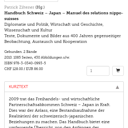
Patrick Ziltener
(Hg.)
Handbuch Schweiz – Japan – Manuel des relations nippo-
suisses
Diplomatie und Politik, Wirtschaft und Geschichte,
Wissenschaft und Kultur
Texte, Dokumente und Bilder aus 400 Jahren gegenseitiger
Beobachtung, Austausch und Kooperation
Gebunden. 2 Bände
2010.
1085 Seiten
,
430 Abbildungen s/w.
ISBN
978-3-0340-0993-5
CHF 128.00
/
EUR 86.00
KURZTEXT
2009 trat das Freihandels- und wirtschaftliche
Partnerschaftsabkommen Schweiz – Japan in Kraft.
Dies war der Anlass, eine Bestandsaufnahme der
Realität(en) der schweizerisch-japanischen
Beziehungen zu machen. Das Handbuch bietet eine
umfassende Übersicht, von den Anfängen der