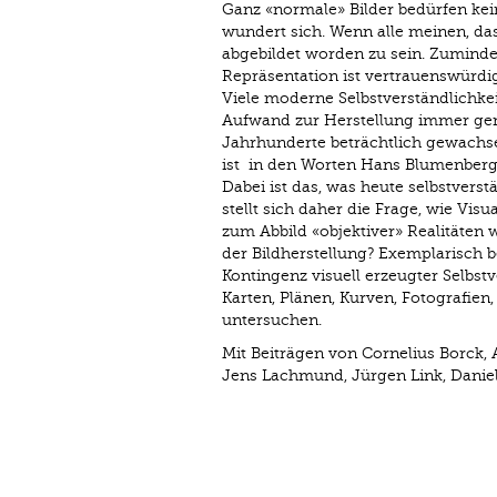
Ganz «normale» Bilder bedürfen keine
wundert sich. Wenn alle meinen, das
abgebildet worden zu sein. Zuminde
Repräsentation ist vertrauenswürdi
Viele moderne Selbstverständlichkei
Aufwand zur Herstellung immer gena
Jahrhunderte beträchtlich gewachsen
ist ­ in den Worten Hans Blumenberg
Dabei ist das, was heute selbstverst
stellt sich daher die Frage, wie Vis
zum Abbild «objektiver» Realitäten 
der Bildherstellung? Exemplarisch 
Kontingenz visuell erzeugter Selbst
Karten, Plänen, Kurven, Fotografie
untersuchen.
Mit Beiträgen von Cornelius Borck, A
Jens Lachmund, Jürgen Link, Daniel