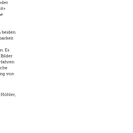
oder
it»
ne
n beiden
barkeit
n. Es
 Bilder
rfahren
sche
ung von
 Höhler,