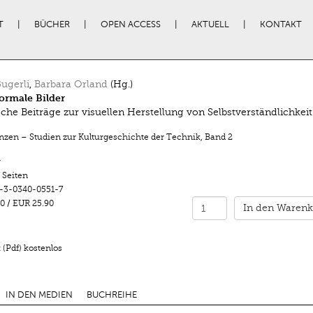
T
BÜCHER
OPEN ACCESS
AKTUELL
KONTAKT
ugerli
,
Barbara Orland
(Hg.)
ormale Bilder
sche Beiträge zur visuellen Herstellung von Selbstverständlichkeit
enzen – Studien zur Kulturgeschichte der Technik
,
Band 2
r
 Seiten
-3-0340-0551-7
0
/
EUR 25.90
In den Warenk
(Pdf) kostenlos
IN DEN MEDIEN
BUCHREIHE