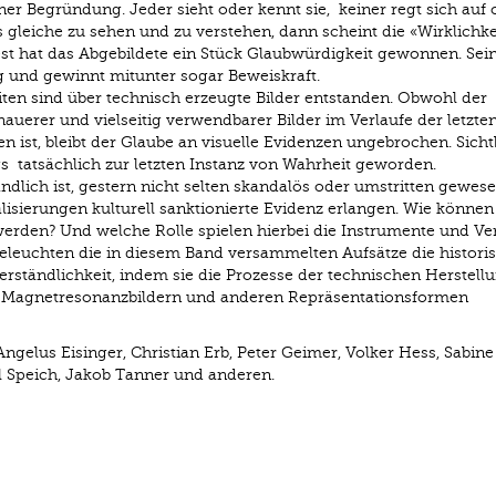
r Begründung. Jeder sieht oder kennt sie, ­ keiner regt sich auf 
 gleiche zu sehen und zu verstehen, dann scheint die «Wirklichke
st hat das Abgebildete ein Stück Glaubwürdigkeit gewonnen. Sei
g und gewinnt mitunter sogar Beweiskraft.
ten sind über technisch erzeugte Bilder entstanden. Obwohl der
uerer und vielseitig verwendbarer Bilder im Verlaufe der letzte
 ist, bleibt der Glaube an visuelle Evidenzen ungebrochen. Sicht
s ­ tatsächlich zur letzten Instanz von Wahrheit geworden.
ändlich ist, gestern nicht selten skandalös oder umstritten gewese
ualisierungen kulturell sanktionierte Evidenz erlangen. Wie können
werden? Und welche Rolle spielen hierbei die Instrumente und Ve
beleuchten die in diesem Band versammelten Aufsätze die histori
verständlichkeit, indem sie die Prozesse der technischen Herstell
n, Magnetresonanzbildern und anderen Repräsentationsformen
ngelus Eisinger, Christian Erb, Peter Geimer, Volker Hess, Sabine
 Speich, Jakob Tanner und anderen.