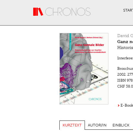
Direkt zum Inhalt
STAR
David G
Ganz n
Histori
Interfer
Broschu
2002.
277
ISBN
978
CHF 38.0
E-Book 
KURZTEXT
AUTOR/IN
EINBLICK