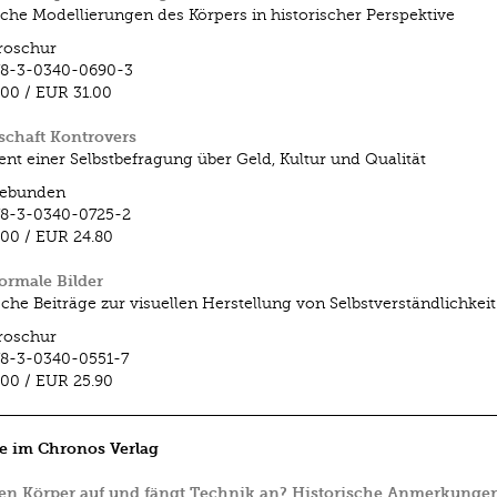
che Modellierungen des Körpers in historischer Perspektive
roschur
78-3-0340-0690-3
.00
/
EUR 31.00
schaft Kontrovers
t einer Selbstbefragung über Geld, Kultur und Qualität
ebunden
78-3-0340-0725-2
.00
/
EUR 24.80
ormale Bilder
sche Beiträge zur visuellen Herstellung von Selbstverständlichkeit
roschur
8-3-0340-0551-7
.00
/
EUR 25.90
e im Chronos Verlag
en Körper auf und fängt Technik an? Historische Anmerkunge