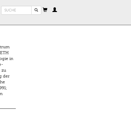
Suchformular
Suche
ntrum
r ETH
ogie in
e-
 zu
g der
che
991;
im