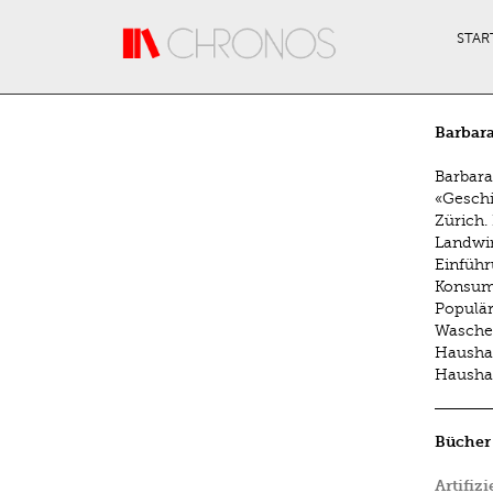
Direkt zum Inhalt
STAR
Barbara
Barbara
«Geschi
Zürich.
Landwir
Einführ
Konsum-
Populär
Waschen
Haushal
Haushal
Bücher
Artifiz