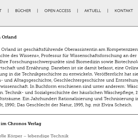
T
BÜCHER
OPEN ACCESS
AKTUELL
KONTAKT
 Orland
 Orland ist geschäftsführende Oberassistentin am Kompetenzze
chte des Wissens», Professur für Wissenschaftsforschung an de
 Ihre Forschungsschwerpunkte sind Biomedizin sowie Biotechnol
tschaft und Ernährung. Daneben ist sie damit befasst, eine Onlin
ung in die Technikgeschichte zu entwickeln. Veröffentlicht hat sie
 und Alltagsgeschichte, Geschlechtergeschichte und Entstehun
wissenschaft. In Buchform erschienen sind unter anderem: Wäs
. Technik- und Sozialgeschichte der häuslichen Wäschepflege, 1
tsträume. Ein Jahrhundert Rationalisierung und Technisierung 
t, 1990; Das Geschlecht der Natur, 1995, hg. mit Elvira Scheich.
 im Chronos Verlag
ielle Körper – lebendige Technik