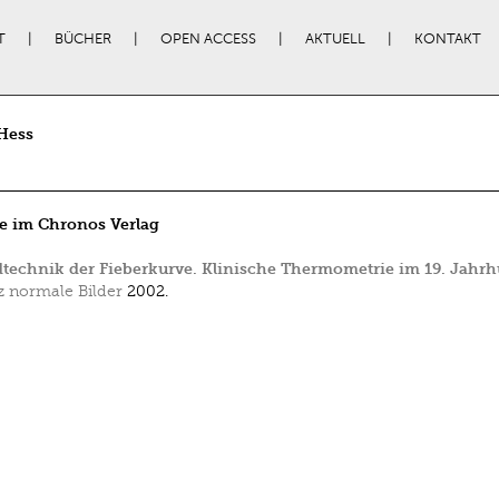
T
BÜCHER
OPEN ACCESS
AKTUELL
KONTAKT
Hess
e im Chronos Verlag
dtechnik der Fieberkurve. Klinische Thermometrie im 19. Jahr
 normale Bilder
2002.