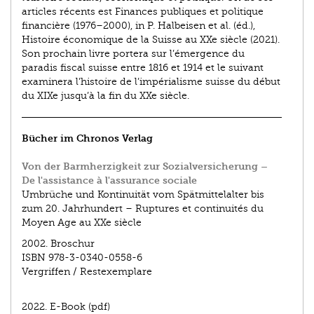
articles récents est Finances publiques et politique
financière (1976–2000), in P. Halbeisen et al. (éd.),
Histoire économique de la Suisse au XXe siècle (2021).
Son prochain livre portera sur l’émergence du
paradis fiscal suisse entre 1816 et 1914 et le suivant
examinera l’histoire de l’impérialisme suisse du début
du XIXe jusqu’à la fin du XXe siècle.
Bücher im Chronos Verlag
Von der Barmherzigkeit zur Sozialversicherung –
De l'assistance à l'assurance sociale
Umbrüche und Kontinuität vom Spätmittelalter bis
zum 20. Jahrhundert – Ruptures et continuités du
Moyen Age au XXe siècle
2002.
Broschur
ISBN
978-3-0340-0558-6
Vergriffen / Restexemplare
2022.
E-Book (pdf)