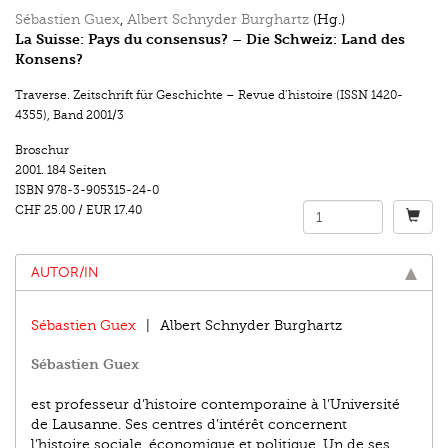
Sébastien Guex
,
Albert Schnyder Burghartz
(Hg.)
La Suisse: Pays du consensus? – Die Schweiz: Land des
Konsens?
Traverse. Zeitschrift für Geschichte – Revue d’histoire (ISSN 1420-
4355)
,
Band 2001/3
Broschur
2001.
184 Seiten
ISBN
978-3-905315-24-0
CHF 25.00
/
EUR 17.40
AUTOR/IN
Sébastien Guex
Albert Schnyder Burghartz
Sébastien Guex
est professeur d’histoire contemporaine à l’Université
de Lausanne. Ses centres d’intérêt concernent
l’histoire sociale, économique et politique. Un de ses