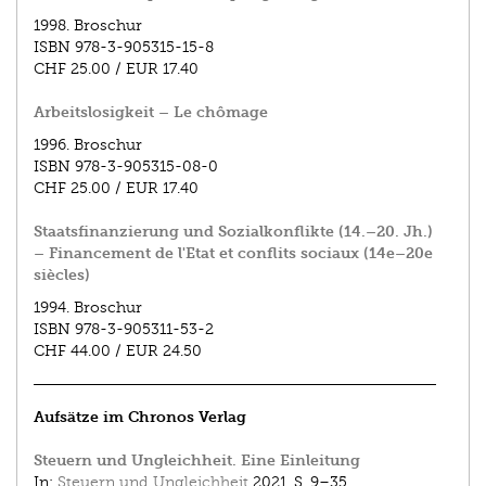
1998.
Broschur
ISBN
978-3-905315-15-8
CHF 25.00
/
EUR 17.40
Arbeitslosigkeit – Le chômage
1996.
Broschur
ISBN
978-3-905315-08-0
CHF 25.00
/
EUR 17.40
Staatsfinanzierung und Sozialkonflikte (14.–20. Jh.)
– Financement de l'Etat et conflits sociaux (14e–20e
siècles)
1994.
Broschur
ISBN
978-3-905311-53-2
CHF 44.00
/
EUR 24.50
Aufsätze im Chronos Verlag
Steuern und Ungleichheit. Eine Einleitung
In:
Steuern und Ungleichheit
2021.
S. 9–35