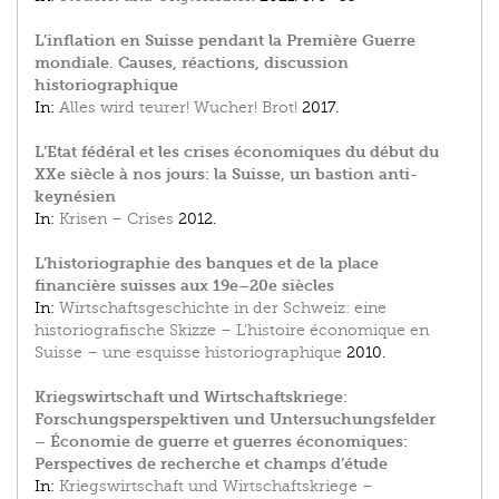
L’inflation en Suisse pendant la Première Guerre
mondiale. Causes, réactions, discussion
historiographique
In:
Alles wird teurer! Wucher! Brot!
2017.
L’Etat fédéral et les crises économiques du début du
XXe siècle à nos jours: la Suisse, un bastion anti-
keynésien
In:
Krisen – Crises
2012.
L’historiographie des banques et de la place
financière suisses aux 19e–20e siècles
In:
Wirtschaftsgeschichte in der Schweiz: eine
historiografische Skizze – L'histoire économique en
Suisse – une esquisse historiographique
2010.
Kriegswirtschaft und Wirtschaftskriege:
Forschungsperspektiven und Untersuchungsfelder
– Économie de guerre et guerres économiques:
Perspectives de recherche et champs d’étude
In:
Kriegswirtschaft und Wirtschaftskriege –