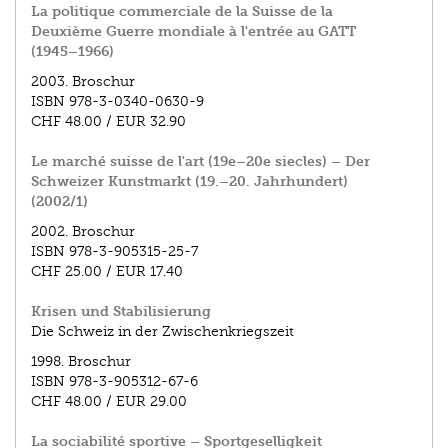
La politique commerciale de la Suisse de la
Deuxième Guerre mondiale à l'entrée au GATT
(1945–1966)
2003.
Broschur
ISBN
978-3-0340-0630-9
CHF 48.00
/
EUR 32.90
Le marché suisse de l'art (19e–20e siecles) – Der
Schweizer Kunstmarkt (19.–20. Jahrhundert)
(2002/1)
2002.
Broschur
ISBN
978-3-905315-25-7
CHF 25.00
/
EUR 17.40
Krisen und Stabilisierung
Die Schweiz in der Zwischenkriegszeit
1998.
Broschur
ISBN
978-3-905312-67-6
CHF 48.00
/
EUR 29.00
La sociabilité sportive – Sportgeselligkeit