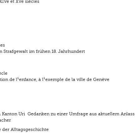
IVe et XVe siècles
es
en Strafgewalt im frühen 18. Jahrhundert
ècle
ion de l¹enfance, à l¹exemple de la ville de Genève
m Kanton Uri ­ Gedanken zu einer Umfrage aus aktuellem Anlass
acher
e der Alltagsgeschichte