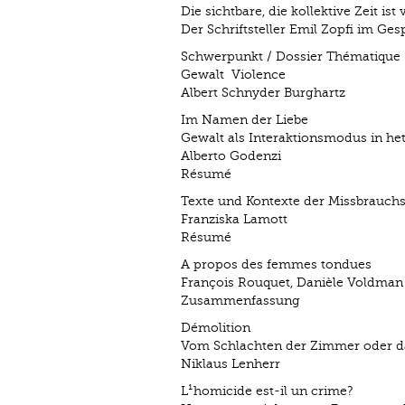
Die sichtbare, die kollektive Zeit is
Der Schriftsteller Emil Zopfi im G
Schwerpunkt / Dossier Thématique
Gewalt ­ Violence
Albert Schnyder Burghartz
Im Namen der Liebe
Gewalt als Interaktionsmodus in he
Alberto Godenzi
Résumé
Texte und Kontexte der Missbrauchs
Franziska Lamott
Résumé
A propos des femmes tondues
François Rouquet, Danièle Voldman (
Zusammenfassung
Démolition
Vom Schlachten der Zimmer oder d
Niklaus Lenherr
L¹homicide est-il un crime?