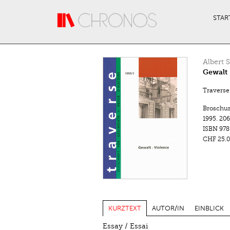
Direkt zum Inhalt
STAR
Albert 
Gewalt 
Traverse.
Broschu
1995.
206
ISBN
978
CHF 25.0
KURZTEXT
AUTOR/IN
EINBLICK
Essay / Essai