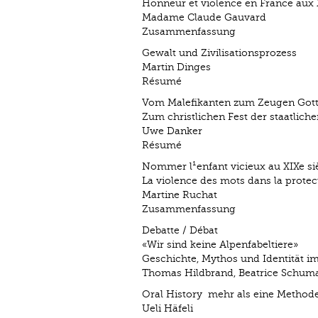
Honneur et violence en France aux X
Madame Claude Gauvard
Zusammenfassung
Gewalt und Zivilisationsprozess
Martin Dinges
Résumé
Vom Malefikanten zum Zeugen Gott
Zum christlichen Fest der staatlich
Uwe Danker
Résumé
Nommer l¹enfant vicieux au XIXe si
La violence des mots dans la protect
Martine Ruchat
Zusammenfassung
Debatte / Débat
«Wir sind keine Alpenfabeltiere»
Geschichte, Mythos und Identität i
Thomas Hildbrand, Beatrice Schum
Oral History ­ mehr als eine Method
Ueli Häfeli