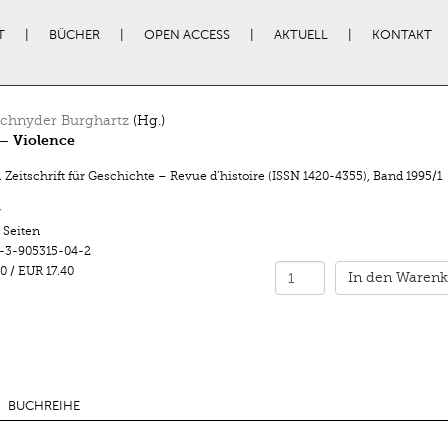
T
BÜCHER
OPEN ACCESS
AKTUELL
KONTAKT
Schnyder Burghartz
(Hg.)
– Violence
 Zeitschrift für Geschichte – Revue d’histoire (ISSN 1420-4355)
,
Band 1995/1
r
 Seiten
-3-905315-04-2
0
/
EUR 17.40
In den Warenk
BUCHREIHE