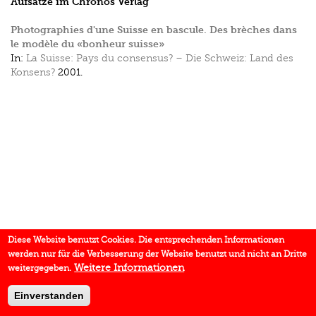
Aufsätze im Chronos Verlag
Photographies d'une Suisse en bascule. Des brèches dans
le modèle du «bonheur suisse»
In:
La Suisse: Pays du consensus? – Die Schweiz: Land des
Konsens?
2001.
Diese Website benutzt Cookies. Die entsprechenden Informationen
werden nur für die Verbesserung der Website benutzt und nicht an Dritte
Weitere Informationen
weitergegeben.
Einverstanden