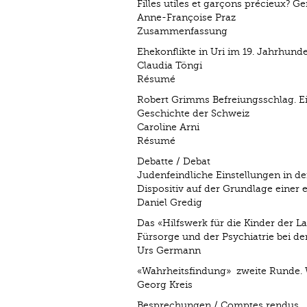
Filles utiles et garçons précieux? Ge
Anne-Françoise Praz
Zusammenfassung
Ehekonflikte in Uri im 19. Jahrhun
Claudia Töngi
Résumé
Robert Grimms Befreiungsschlag. Ei
Geschichte der Schweiz
Caroline Arni
Résumé
Debatte / Debat
Judenfeindliche Einstellungen in d
Dispositiv auf der Grundlage einer
Daniel Gredig
Das «Hilfswerk für die Kinder der L
Fürsorge und der Psychiatrie bei d
Urs Germann
«Wahrheitsfindung» ­ zweite Runde. 
Georg Kreis
Besprechungen / Comptes rendus