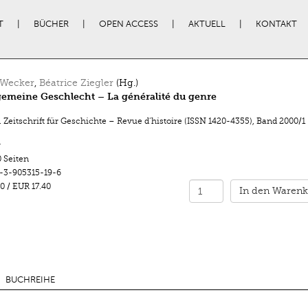
T
BÜCHER
OPEN ACCESS
AKTUELL
KONTAKT
 Wecker
,
Béatrice Ziegler
(Hg.)
gemeine Geschlecht – La généralité du genre
 Zeitschrift für Geschichte – Revue d’histoire (ISSN 1420-4355)
,
Band 2000/1
r
 Seiten
-3-905315-19-6
0
/
EUR 17.40
In den Warenk
BUCHREIHE