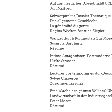
Auf zum festlichen Abendmahl! UCLA
Jon Mathieu
Schwerpunkt / Dossier Thematique
Das allgemeine Geschlecht
La généralité du genre
Regina Wecker, Béatrice Ziegler
Wandel durch Kontinuität? Zur Mora
Susanna Burghartz
Résumé
Intime Antagonisten. Postmoderne T
Ulrike Strasser
Résumé
Lectures contemporaines du «Deux
Sylvie Chaperon
Zusammenfassung
Eine «Sache des ganzen Volkes»? Üb
Landwirtschaft in der Industriegesel
Peter Moser
Résumé