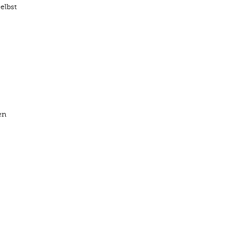
elbst
en