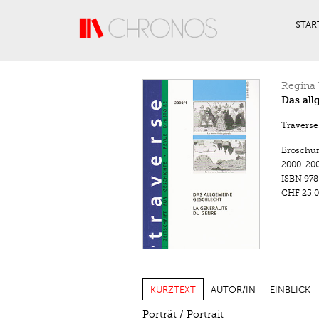
Direkt zum Inhalt
STAR
Regina
Das all
Traverse.
Broschu
2000.
200
ISBN
978
CHF 25.0
KURZTEXT
AUTOR/IN
EINBLICK
Porträt / Portrait