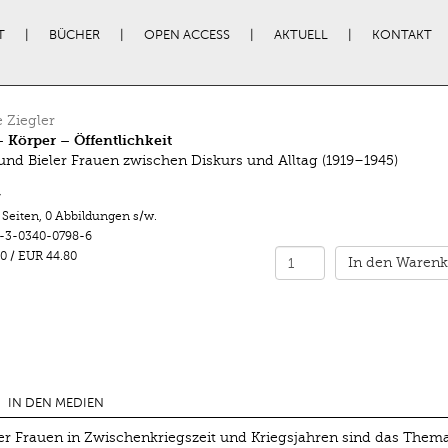
T
BÜCHER
OPEN ACCESS
AKTUELL
KONTAKT
e Ziegler
– Körper – Öffentlichkeit
und Bieler Frauen zwischen Diskurs und Alltag (1919–1945)
r
 Seiten
,
0 Abbildungen s/w.
-3-0340-0798-6
0
/
EUR 44.80
In den Warenk
IN DEN MEDIEN
er Frauen in Zwischenkriegszeit und Kriegsjahren sind das Thema