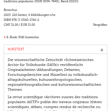
traditions populaires (ISSN 0036-794X)
,
Band 2023/1
Broschur
2023.
124 Seiten
,
4 Abbildungen s/w.
ISBN
978-3-0340-1744-2
CHF 31.00
/
EUR 31.00
Vergriffen
E-Book (Pdf) kostenlos
KURZTEXT
Die wissenschaftliche Zeitschrift «Schweizerisches
Archiv für Volkskunde (SAVk)» veröffentlicht
Originalarbeiten (Abhandlungen, Debatten,
Forschungsberichte und Miszellen) zu volkskundlich-
alltagskulturellen, kulturanthropologischen,
regionalethnografischen und kulturwissenschaftlichen
Themen.
La revue scientifique «Archives suisses des traditions
populaires (ASTP)» publie des travaux originaux (thèses
scientifiques, débats, comptes rendus de recherche ou