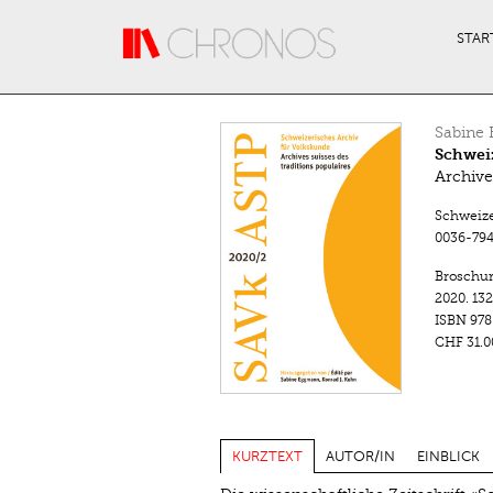
Direkt zum Inhalt
STAR
Sabine
Schweiz
Archive
Schweizer
0036-794
Broschu
2020.
132
ISBN
978
CHF 31.0
KURZTEXT
AUTOR/IN
EINBLICK