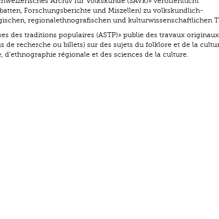
chweizerisches Archiv für Volkskunde (SAVk)» veröffentlicht
batten, Forschungsberichte und Miszellen) zu volkskundlich-
logischen, regionalethnografischen und kulturwissenschaftlichen 
ses des traditions populaires (ASTP)» publie des travaux originaux
 de recherche ou billets) sur des sujets du folklore et de la cultu
e, d’ethnographie régionale et des sciences de la culture.