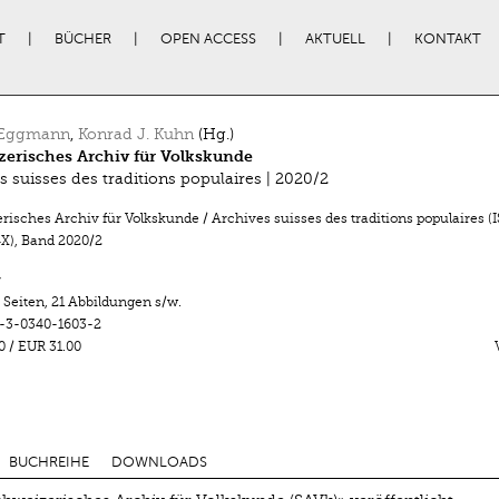
T
BÜCHER
OPEN ACCESS
AKTUELL
KONTAKT
 Eggmann
,
Konrad J. Kuhn
(Hg.)
erisches Archiv für Volkskunde
s suisses des traditions populaires | 2020/2
isches Archiv für Volkskunde / Archives suisses des traditions populaires (
X)
,
Band 2020/2
r
 Seiten
,
21 Abbildungen s/w.
-3-0340-1603-2
0
/
EUR 31.00
BUCHREIHE
DOWNLOADS