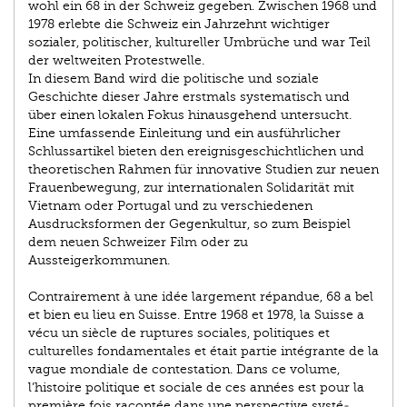
wohl ein 68 in der Schweiz gegeben. Zwischen 1968 und
1978 er­lebte die Schweiz ein Jahrzehnt wichtiger
sozialer, politischer, kultureller Umbrüche und war Teil
der weltweiten Protest­welle.
In diesem Band wird die politische und soziale
Geschichte dieser Jahre erstmals systematisch und
über einen lokalen Fokus hinausgehend untersucht.
Eine umfassende Einleitung und ein ausführlicher
Schlussartikel bieten den ereignis­geschichtlichen und
theoretischen Rahmen für innovative Studien zur neuen
Frauenbewegung, zur internationalen Solidarität mit
Vietnam oder Portugal und zu verschiedenen
Ausdrucksformen der Gegenkultur, so zum Beispiel
dem ­neuen Schweizer Film oder zu
Aussteigerkommunen.
Contrairement à une idée largement répandue, 68 a bel
et bien eu lieu en Suisse. Entre 1968 et 1978, la Suisse a
vécu un siècle de ruptures sociales, politiques et
culturelles fondamentales et était partie intégrante de la
vague mondiale de contestation. Dans ce volume,
l’histoire politique et sociale de ces années est pour la
première fois racontée dans une perspective systé­