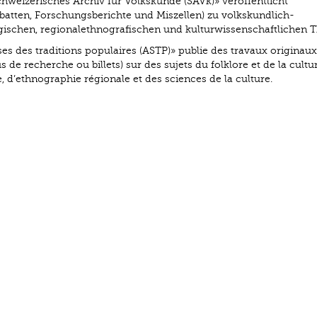
chweizerisches Archiv für Volkskunde (SAVk)» veröffentlicht
batten, Forschungsberichte und Miszellen) zu volkskundlich-
logischen, regionalethnografischen und kulturwissenschaftlichen 
ses des traditions populaires (ASTP)» publie des travaux originaux
 de recherche ou billets) sur des sujets du folklore et de la cultu
e, d’ethnographie régionale et des sciences de la culture.