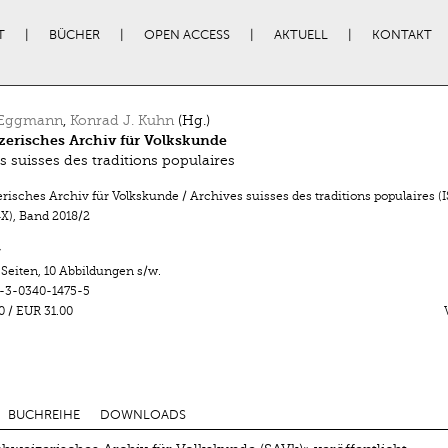
T
BÜCHER
OPEN ACCESS
AKTUELL
KONTAKT
 Eggmann
,
Konrad J. Kuhn
(Hg.)
erisches Archiv für Volkskunde
s suisses des traditions populaires
isches Archiv für Volkskunde / Archives suisses des traditions populaires (
X)
,
Band 2018/2
r
 Seiten
,
10 Abbildungen s/w.
-3-0340-1475-5
0
/
EUR 31.00
BUCHREIHE
DOWNLOADS