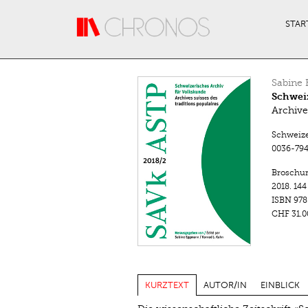
Direkt zum Inhalt
STAR
Sabine
Schweiz
Archive
Schweizer
0036-794
Broschu
2018.
144
ISBN
978
CHF 31.0
KURZTEXT
AUTOR/IN
EINBLICK