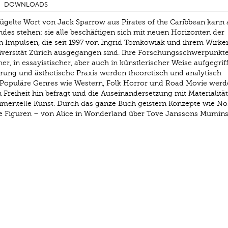
DOWNLOADS
lügelte Wort von Jack Sparrow aus Pirates of the Caribbean kann 
des stehen: sie alle beschäftigen sich mit neuen Horizonten der
n Impulsen, die seit 1997 von Ingrid Tomkowiak und ihrem Wirk
iversität Zürich ausgegangen sind. Ihre Forschungsschwerpunkt
er, in essayistischer, aber auch in künstlerischer Weise aufgegri
rung und ästhetische Praxis werden theoretisch und analytisch
bt. Populäre Genres wie Western, Folk Horror und Road Movie werd
reiheit hin befragt und die Auseinandersetzung mit Materialität 
mentelle Kunst. Durch das ganze Buch geistern Konzepte wie Nos
re Figuren – von Alice in Wonderland über Tove Janssons Mumins