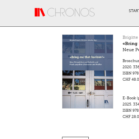
Direkt zum Inhalt
STAR
Brigitte
«Bring 
Neue Pe
Broschu
2020.
336
ISBN
978
CHF 48.0
E-Book (
2025.
334
ISBN
978
CHF 28.0