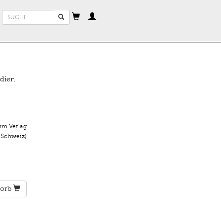
Suchformular
Suche
edien
im Verlag
 Schweiz)
orb