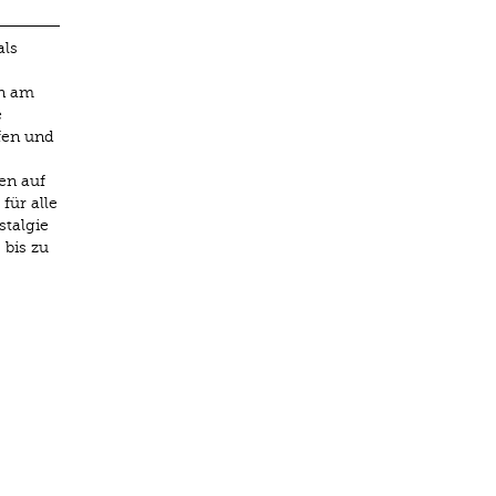
als
en am
e
ffen und
en auf
für alle
talgie
 bis zu