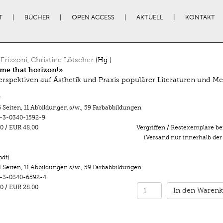
T
BÜCHER
OPEN ACCESS
AKTUELL
KONTAKT
 Frizzoni
,
Christine Lötscher
(Hg.)
me that horizon!»
rspektiven auf Ästhetik und Praxis populärer Literaturen und M
r
 Seiten
,
11 Abbildungen s/w.
,
59 Farbabbildungen
-3-0340-1592-9
0
/
EUR 48.00
Vergriffen / Restexemplare be
(Versand nur innerhalb der
pdf)
 Seiten
,
11 Abbildungen s/w.
,
59 Farbabbildungen
-3-0340-6592-4
0
/
EUR 28.00
In den Warenk