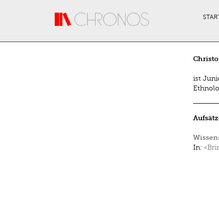
Direkt zum Inhalt
STAR
Christo
ist Jun
Ethnolo
Aufsätz
Wissens
In:
«Bri