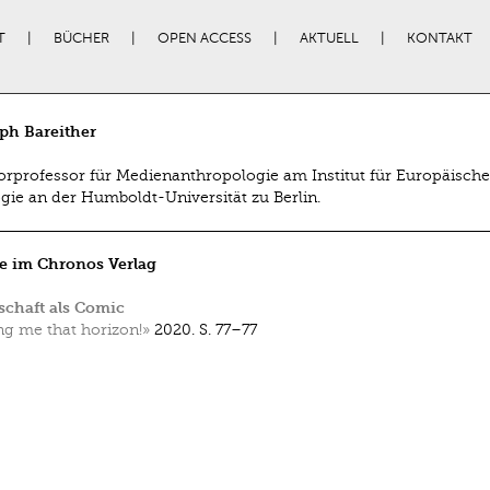
T
BÜCHER
OPEN ACCESS
AKTUELL
KONTAKT
ph Bareither
iorprofessor für Medienanthropologie am Institut für Europäische
gie an der Humboldt-Universität zu Berlin.
e im Chronos Verlag
chaft als Comic
ng me that horizon!»
2020.
S. 77–77